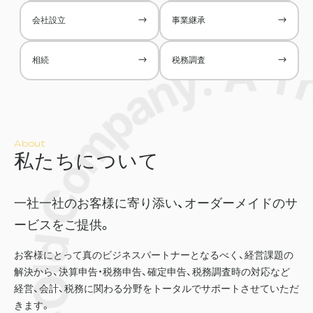
会社設立
事業継承
相続
税務調査
About
私
た
ち
に
つ
い
て
一社一社のお客様に寄り添い、
オーダーメイドのサ
ービスをご提供。
お客様にとって真のビジネスパートナーとなるべく、経営課題の
解決から、決算申告・税務申告、確定申告、税務調査時の対応など
経営、会計、税務に関わる分野をトータルでサポートさせていただ
きます。