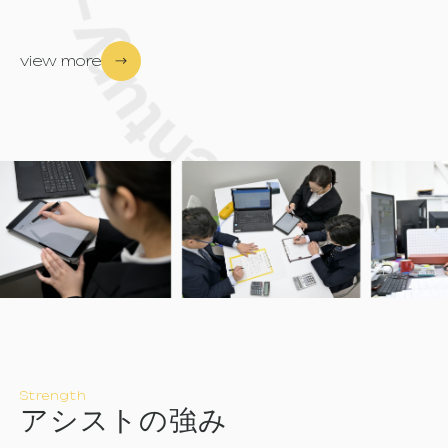
view more
Strength
ア
シ
ス
ト
の
強
み