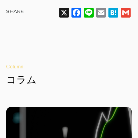
X
F
Li
E
H
SHARE
a
n
m
at
c
e
ail
e
ai
e
n
b
a
o
Column
o
コ
ラ
ム
k